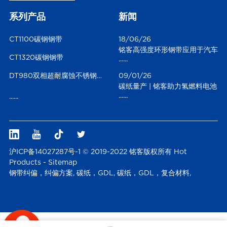
系列产品
新闻
CT1100碳钢钢带
18/06/26
铭客高强度环形钢带应用于汽车
CT1320碳钢钢带
......
风洞测试
DT980双相超耐腐蚀不锈钢钢带
09/01/26
碳纸量产 | 铭客助力氢燃料电池
......
......
碳纸实现“连续化”跨越
沪ICP备14027287号-1 © 2019-2022 铭客版权所有
Hot
Products
-
Sitemap
钢带纠偏，纠偏方案
,
碳纸，GDL
,
碳纸，GDL，复合材料
,