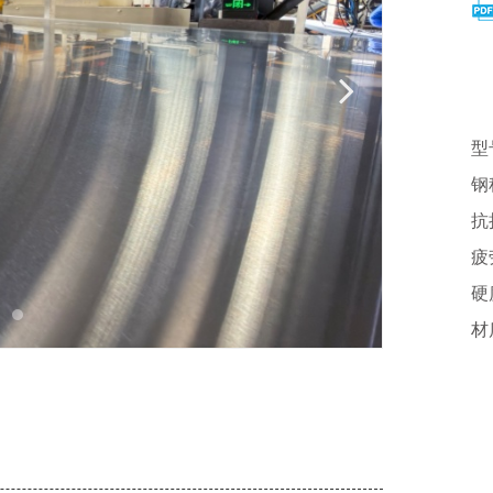
型
钢
抗
疲
硬
材