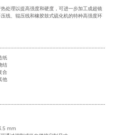
进行热处理以提高强度和硬度，可进一步加工成超镜
板平压线、辊压线和橡胶鼓式硫化机的特种高强度环
 造纸
 烧结
 复合
 其他
/ 3.5 mm