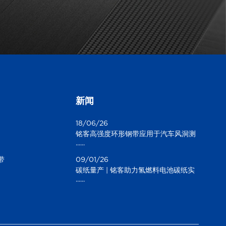
新闻
18/06/26
铭客高强度环形钢带应用于汽车风洞测
......
试
带
09/01/26
碳纸量产 | 铭客助力氢燃料电池碳纸实
......
现“连续化”跨越