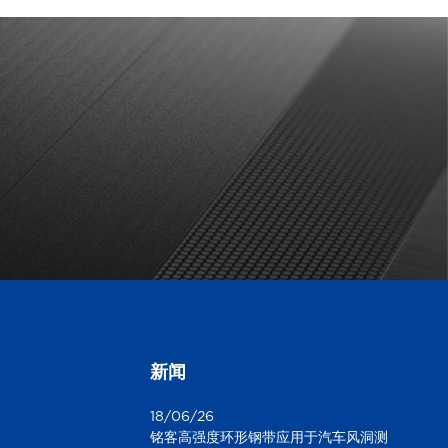
新闻
18/06/26
铭客高强度环形钢带应用于汽车风洞测