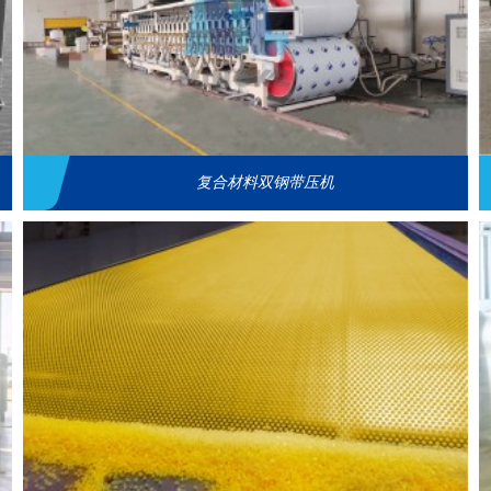
复合材料双钢带压机