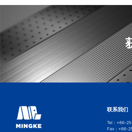
联系我们
Tel：+86-2
Fax：+86-2