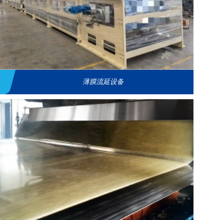
薄膜流延设备