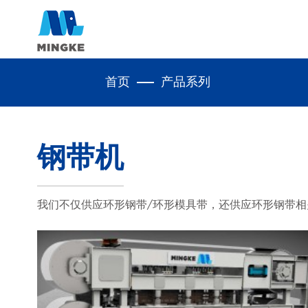
首页
产品系列
钢带机
我们不仅供应环形钢带/环形模具带，还供应环形钢带