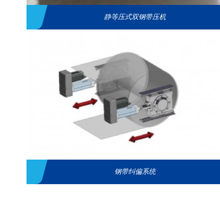
静等压式双钢带压机
钢带纠偏系统