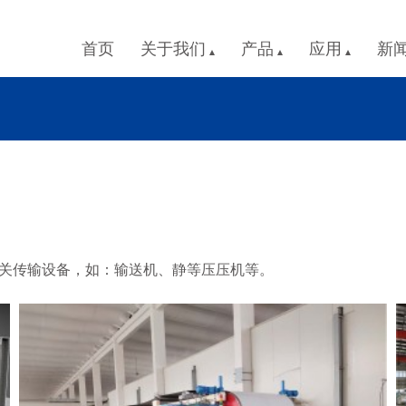
首页
关于我们
产品
应用
新
相关传输设备，如：输送机、静等压压机等。