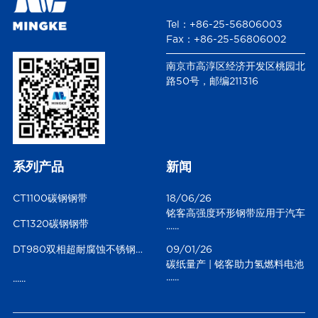
Tel：+86-25-56806003
Fax：+86-25-56806002
南京市高淳区经济开发区桃园北
路50号，邮编211316
系列产品
新闻
CT1100碳钢钢带
18/06/26
铭客高强度环形钢带应用于汽车
CT1320碳钢钢带
......
风洞测试
DT980双相超耐腐蚀不锈钢钢带
09/01/26
碳纸量产 | 铭客助力氢燃料电池
......
......
碳纸实现“连续化”跨越