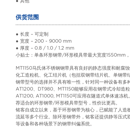
● 其他
供货范围
● 长度 – 可定制
● 宽度 – 200 ~ 9000 mm
● 厚度 – 0.8 / 1.0 / 1.2 mm
小贴士：单条环形钢带/环形模具带最大宽度1550mm
MT1150马氏体不锈钢钢带具有良好的静态强度和耐
化工造粒机、化工结片机（包括双钢带结片机、单钢带
钢带型号的选择并不具有唯一性，针对同一种设备有多种
AT1200、DT980、MT1150能够应用在钢带式冷
AT1200, AT1000, MT1150可应用在隧道式
荐适合的环形钢带/环形模具带型号，性价比更高。
铭客自成立以来，基于环形钢带为核心，已赋能了人造
流延等多个行业。除环形钢带外，铭客还提供静等压式
等设备和各种场景下的钢带纠偏系统。