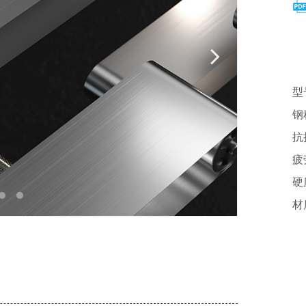
型
钢
抗
疲
硬
材