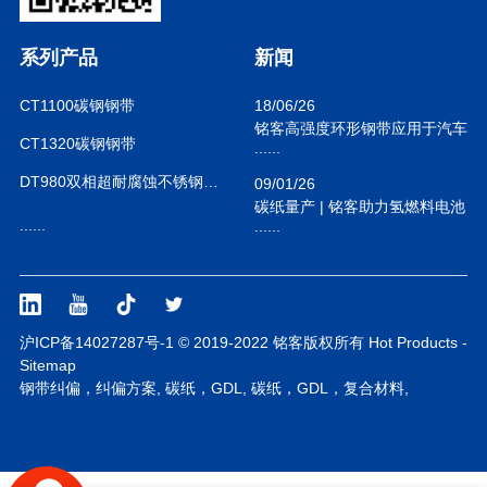
系列产品
新闻
CT1100碳钢钢带
18/06/26
铭客高强度环形钢带应用于汽车
CT1320碳钢钢带
......
风洞测试
DT980双相超耐腐蚀不锈钢钢带
09/01/26
碳纸量产 | 铭客助力氢燃料电池
......
......
碳纸实现“连续化”跨越
沪ICP备14027287号-1 © 2019-2022 铭客版权所有
Hot Products
-
Sitemap
钢带纠偏，纠偏方案
,
碳纸，GDL
,
碳纸，GDL，复合材料
,